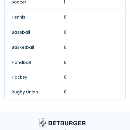
Soccer
1
Tennis
0
Baseball
0
Basketball
0
Handball
0
Hockey
0
Rugby Union
0