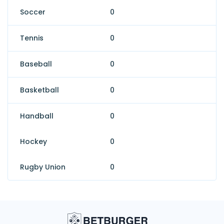
Soccer
0
Tennis
0
Baseball
0
Basketball
0
Handball
0
Hockey
0
Rugby Union
0