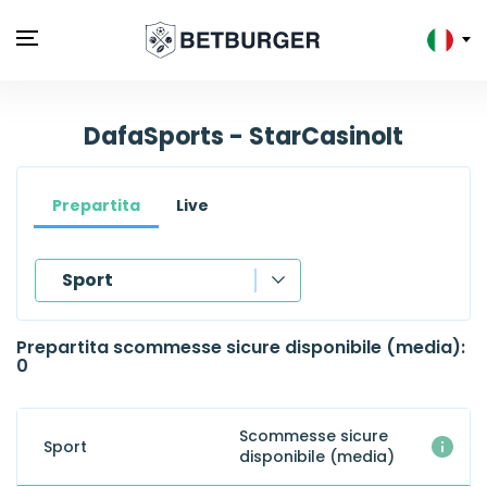
DafaSports - StarCasinoIt
Prepartita
Live
Sport
Tempo
Prepartita scommesse sicure disponibile (media):
0
Sport
Scommesse sicure
Sport
disponibile (media)