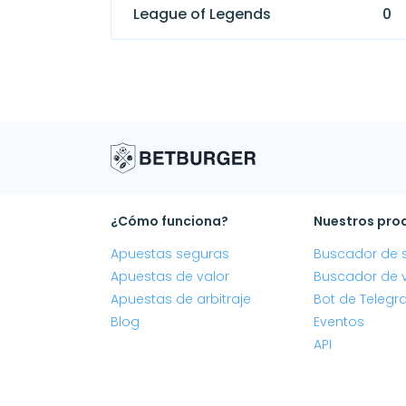
League of Legends
0
¿Cómo funciona?
Nuestros pro
Apuestas seguras
Buscador de 
Apuestas de valor
Buscador de 
Apuestas de arbitraje
Bot de Teleg
Blog
Eventos
API