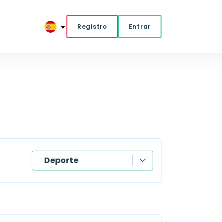
Registro
Entrar
Deporte
Tiempo
Deporte