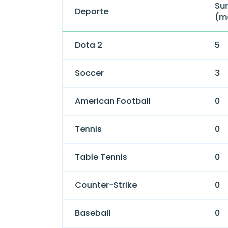
Sur
Deporte
(m
Dota 2
5
Soccer
3
American Football
0
Tennis
0
Table Tennis
0
Counter-Strike
0
Baseball
0