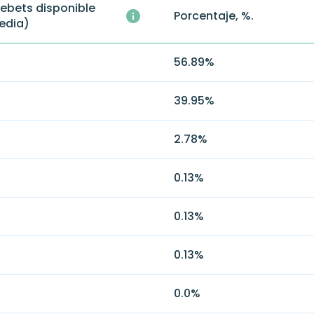
ebets disponible
Porcentaje, %.
edia)
56.89
%
39.95
%
2.78
%
0.13
%
0.13
%
0.13
%
0.0
%