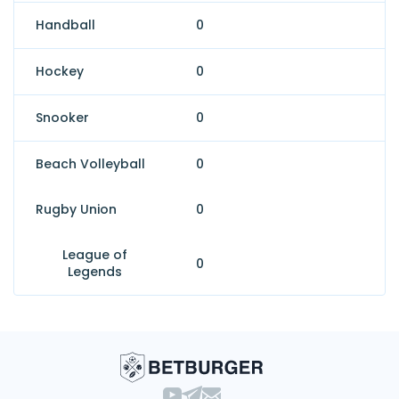
Handball
0
Hockey
0
Snooker
0
Beach Volleyball
0
Rugby Union
0
League of
0
Legends