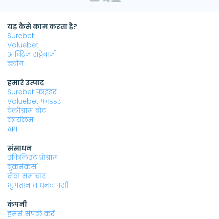
यह कैसे काम करता है?
Surebet
Valuebet
आर्बिट्रेज सट्टेबाजी
ब्लॉग
हमारे उत्पाद
Surebet फाइंडर
Valuebet फाइंडर
टेलीग्राम बोट
कार्यक्रम
API
संसाधन
एफिलिएट प्रोग्राम
बुकमेकर्स
सेवा समाचार
भुगतान व धनवापसी
कंपनी
हमसे संपर्क करें