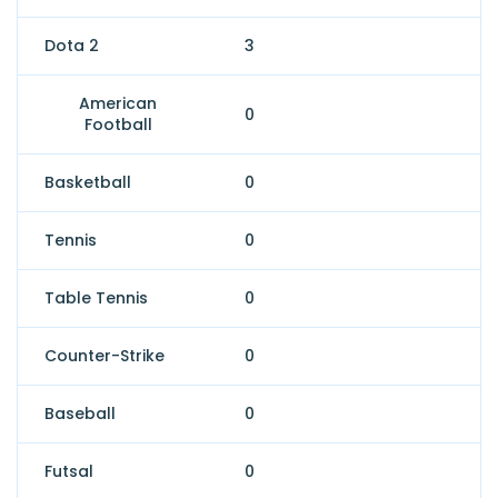
Dota 2
3
American
0
Football
Basketball
0
Tennis
0
Table Tennis
0
Counter-Strike
0
Baseball
0
Futsal
0