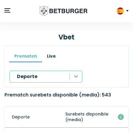
Vbet
Prematch
Live
Deporte
Casas de apuestas
Prematch surebets disponible (media): 543
Tiempo
Surebets disponible
Deporte
(media)
Deporte