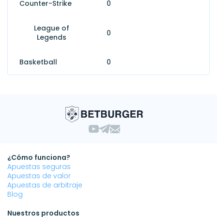
Counter-Strike
0
League of
0
Legends
Basketball
0
¿Cómo funciona?
Apuestas seguras
Apuestas de valor
Apuestas de arbitraje
Blog
Nuestros productos