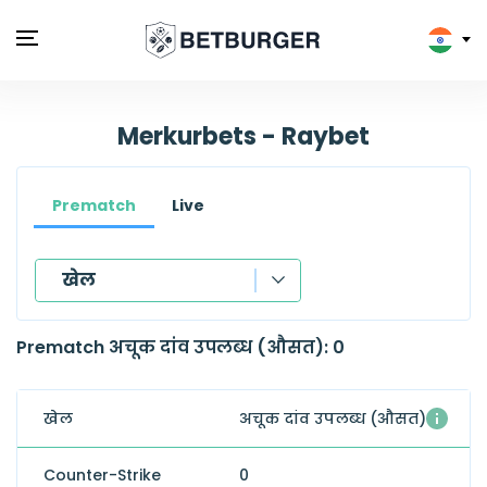
Merkurbets - Raybet
Prematch
Live
खेल
समय
Prematch अचूक दांव उपलब्ध (औसत): 0
खेल
खेल
अचूक दांव उपलब्ध (औसत)
Counter-Strike
0