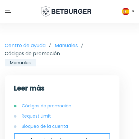
Centro de ayuda
Manuales
Códigos de promoción
Manuales
Leer más
Códigos de promoción
Request Limit
Bloqueo de la cuenta