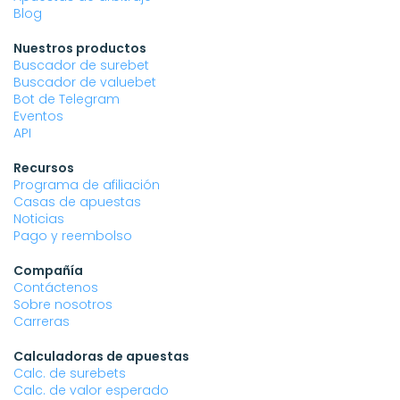
Blog
Nuestros productos
Buscador de surebet
Buscador de valuebet
Bot de Telegram
Eventos
API
Recursos
Programa de afiliación
Casas de apuestas
Noticias
Pago y reembolso
Compañía
Contáctenos
Sobre nosotros
Carreras
Calculadoras de apuestas
Calc. de surebets
Calc. de valor esperado