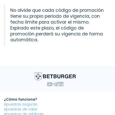
No olvide que cada código de promoción
tiene su propio periodo de vigencia, con
fecha límite para activar el mismo.
Expirado este plazo, el código de
promoción perderá su vigencia de forma
automática.
¿Cómo funciona?
Apuestas seguras
Apuestas de valor
Apuestas de arbitraje