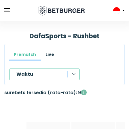
DafaSports - Rushbet
Prematch
Live
Waktu
Waktu
surebets tersedia (rata-rata): 9
Olahraga