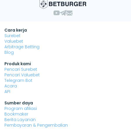
Cara kerja
Surebet
Valuebet
Arbitrage Betting
Blog
Produk kami
Pencari Surebet
Pencari Valuebet
Telegram Bot
Acara
API
Sumber daya
Program afiliasi
Bookmaker
Berita Layanan
Pembayaran & Pengembalian