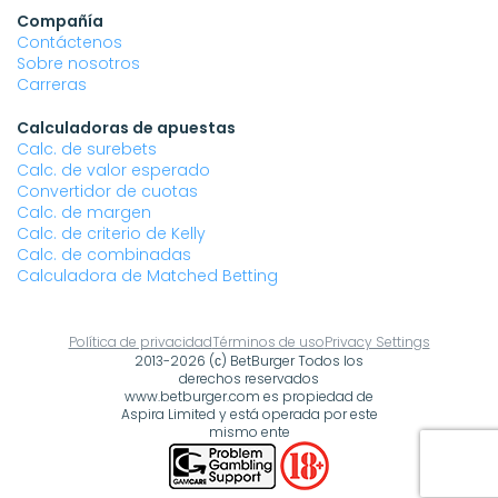
Compañía
Contáctenos
Sobre nosotros
Carreras
Calculadoras de apuestas
Calc. de surebets
Calc. de valor esperado
Convertidor de cuotas
Calc. de margen
Calc. de criterio de Kelly
Calc. de combinadas
Calculadora de Matched Betting
Política de privacidad
Términos de uso
Privacy Settings
2013-2026 (с) BetBurger Todos los
derechos reservados
www.betburger.com es propiedad de
Aspira Limited y está operada por este
mismo ente