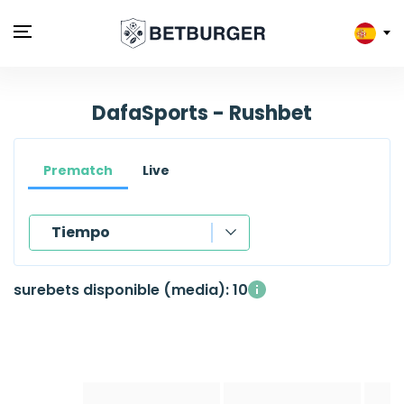
DafaSports - Rushbet
Prematch
Live
Tiempo
Tiempo
surebets disponible (media): 10
Deporte