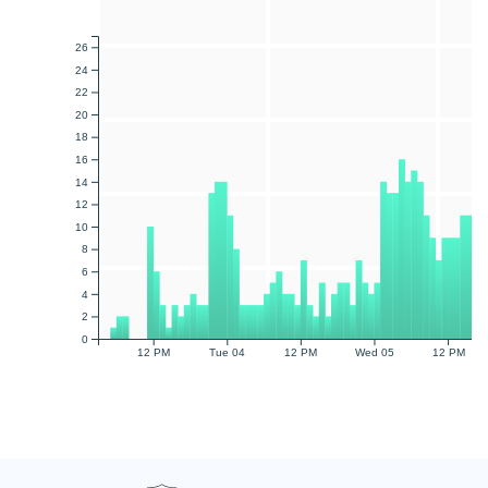
26
24
22
20
18
16
14
12
10
8
6
4
2
0
12 PM
Tue 04
12 PM
Wed 05
12 PM