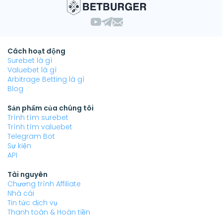
Cách hoạt động
Surebet là gì
Valuebet là gì
Arbitrage Betting là gì
Blog
Sản phẩm của chúng tôi
Trình tìm surebet
Trình tìm valuebet
Telegram Bot
Sự kiện
API
Tài nguyên
Chương trình Affiliate
Nhà cái
Tin tức dịch vụ
Thanh toán & Hoàn tiền