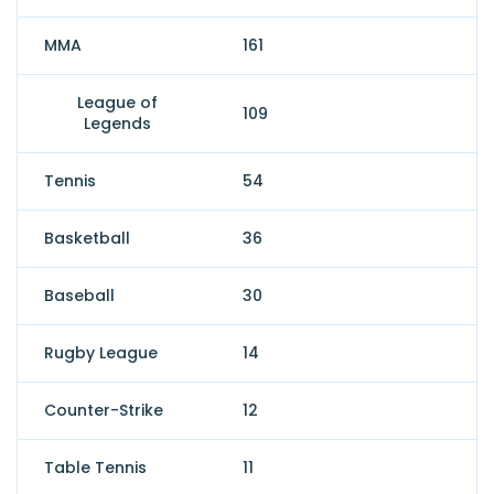
MMA
161
League of
109
Legends
Tennis
54
Basketball
36
Baseball
30
Rugby League
14
Counter-Strike
12
Table Tennis
11