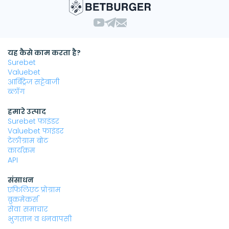
यह कैसे काम करता है?
Surebet
Valuebet
आर्बिट्रेज सट्टेबाजी
ब्लॉग
हमारे उत्पाद
Surebet फाइंडर
Valuebet फाइंडर
टेलीग्राम बोट
कार्यक्रम
API
संसाधन
एफिलिएट प्रोग्राम
बुकमेकर्स
सेवा समाचार
भुगतान व धनवापसी