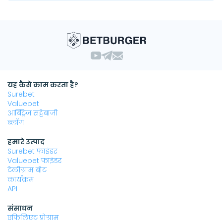
यह कैसे काम करता है?
Surebet
Valuebet
आर्बिट्रेज सट्टेबाजी
ब्लॉग
हमारे उत्पाद
Surebet फाइंडर
Valuebet फाइंडर
टेलीग्राम बोट
कार्यक्रम
API
संसाधन
एफिलिएट प्रोग्राम