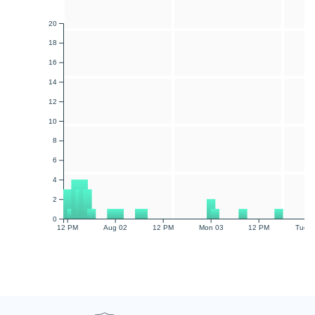
20
18
16
14
12
10
8
6
4
2
0
12 PM
Aug 02
12 PM
Mon 03
12 PM
Tue 0