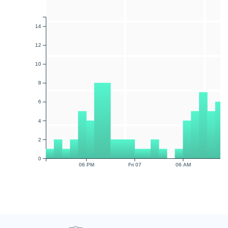
14
12
10
8
6
4
2
0
06 PM
Fri 07
06 AM
1