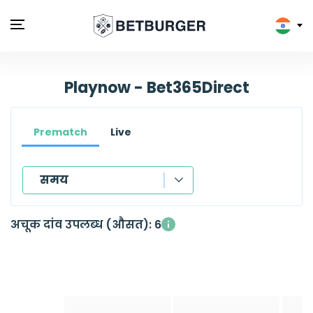
Playnow - Bet365Direct
Prematch
Live
समय
समय
अचूक दांव उपलब्ध (औसत): 6
खेल