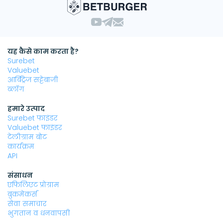
यह कैसे काम करता है?
Surebet
Valuebet
आर्बिट्रेज सट्टेबाजी
ब्लॉग
हमारे उत्पाद
Surebet फाइंडर
Valuebet फाइंडर
टेलीग्राम बोट
कार्यक्रम
API
संसाधन
एफिलिएट प्रोग्राम
बुकमेकर्स
सेवा समाचार
भुगतान व धनवापसी