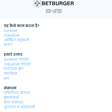
यह कैसे काम करता है?
Surebet
Valuebet
आर्बिट्रेज सट्टेबाजी
ब्लॉग
हमारे उत्पाद
Surebet फाइंडर
Valuebet फाइंडर
टेलीग्राम बोट
कार्यक्रम
API
संसाधन
एफिलिएट प्रोग्राम
बुकमेकर्स
सेवा समाचार
भुगतान व धनवापसी