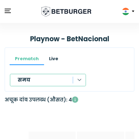
Playnow - BetNacional
Prematch
Live
समय
समय
अचूक दांव उपलब्ध (औसत): 4
खेल