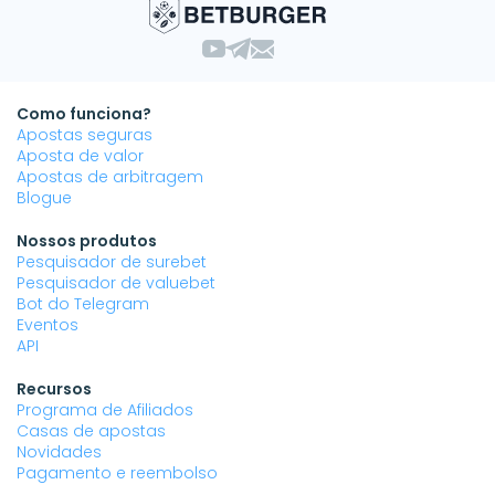
Como funciona?
Apostas seguras
Aposta de valor
Apostas de arbitragem
Blogue
Nossos produtos
Pesquisador de surebet
Pesquisador de valuebet
Bot do Telegram
Eventos
API
Recursos
Programa de Afiliados
Casas de apostas
Novidades
Pagamento e reembolso