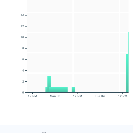
14
12
10
8
6
4
2
0
12 PM
Mon 03
12 PM
Tue 04
12 PM