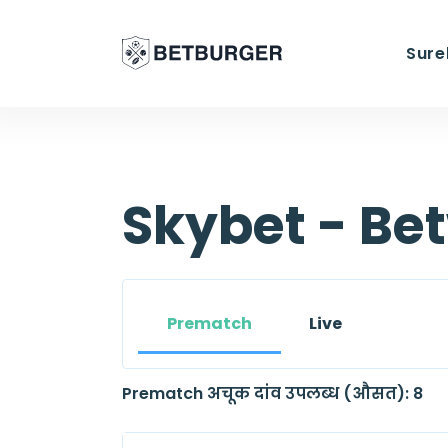
Sure
Skybet - Be
Prematch
Live
Prematch अचूक दांव उपलब्ध (औसत): 8