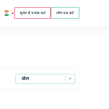
मुफ्त में प्रयास करें
लॉग इन करें
खेल
समय
खेल