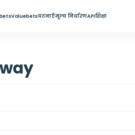
bets
Valuebets
घटनाएँ
मूल्य निर्धारण
API
शिक्षा
tway