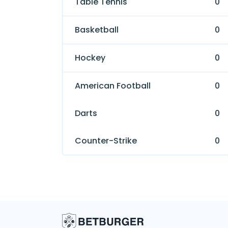
Table Tennis
0
Basketball
0
Hockey
0
American Football
0
Darts
0
Counter-Strike
0