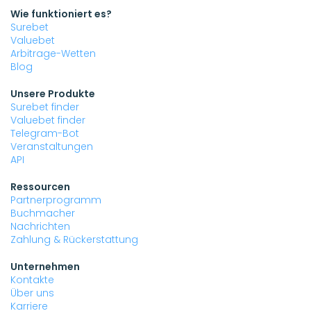
Wie funktioniert es?
Surebet
Valuebet
Arbitrage-Wetten
Blog
Unsere Produkte
Surebet finder
Valuebet finder
Telegram-Bot
Veranstaltungen
API
Ressourcen
Partnerprogramm
Buchmacher
Nachrichten
Zahlung & Rückerstattung
Unternehmen
Kontakte
Über uns
Karriere