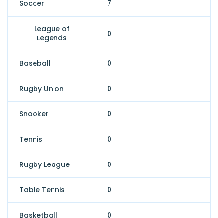
Soccer
7
League of
0
Legends
Baseball
0
Rugby Union
0
Snooker
0
Tennis
0
Rugby League
0
Table Tennis
0
Basketball
0