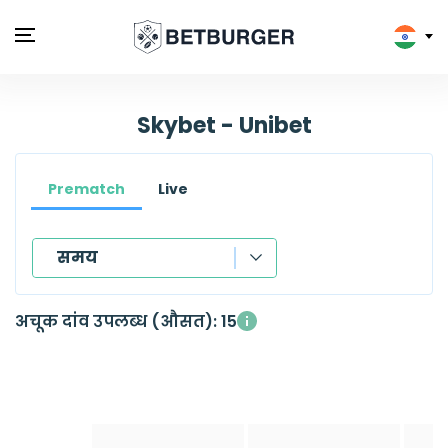
Skybet - Unibet
Prematch
Live
समय
समय
अचूक दांव उपलब्ध (औसत): 15
खेल