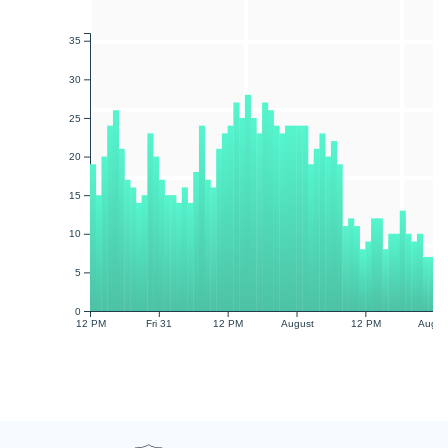
35
30
25
20
15
10
5
0
12 PM
Fri 31
12 PM
August
12 PM
Aug 0