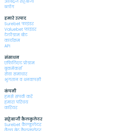
आर्बिट्रेज सट्टेबाजी
ब्लॉग
हमारे उत्पाद
Surebet फाइंडर
Valuebet फाइंडर
टेलीग्राम बोट
कार्यक्रम
API
संसाधन
एफिलिएट प्रोग्राम
बुकमेकर्स
सेवा समाचार
भुगतान व धनवापसी
कंपनी
हमसे संपर्क करें
हमारा परिचय
करियर
सट्टेबाजी कैलकुलेटर
Surebet कैल्कुलेटर
वैल्यू बेट कैलकुलेटर