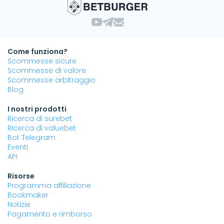
Come funziona?
Scommesse sicure
Scommesse di valore
Scommesse arbitraggio
Blog
I nostri prodotti
Ricerca di surebet
Ricerca di valuebet
Bot Telegram
Eventi
API
Risorse
Programma affiliazione
Bookmaker
Notizie
Pagamento e rimborso