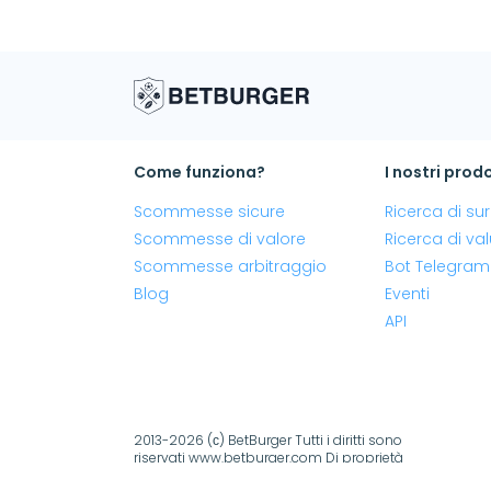
Come funziona?
I nostri prod
Scommesse sicure
Ricerca di su
Scommesse di valore
Ricerca di va
Scommesse arbitraggio
Bot Telegram
Blog
Eventi
API
2013-2026 (с) BetBurger Tutti i diritti sono
riservati
www.betburger.com Di proprietà
e gestito da Aspira Limited