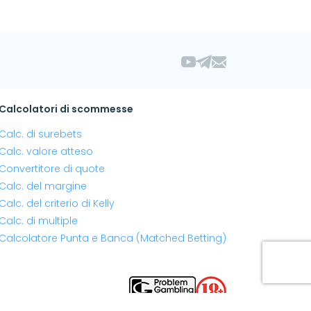
Calcolatori di scommesse
Calc. di surebets
Calc. valore atteso
Convertitore di quote
Calc. del margine
Calc. del criterio di Kelly
Calc. di multiple
Calcolatore Punta e Banca (Matched Betting)