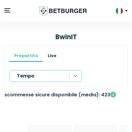
BwinIT
Prepartita
Live
Tempo
Allibratori
scommesse sicure disponibile (media): 423
Tempo
Sport