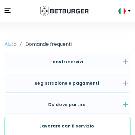
Aiuto
Domande frequenti
I nostri servizi
Registrazione e pagamenti
Da dove partire
Lavorare con il servizio