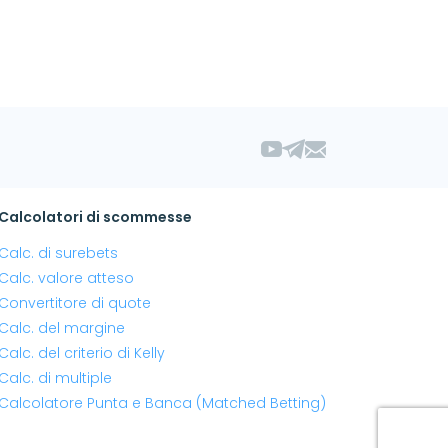
Calcolatori di scommesse
Calc. di surebets
Calc. valore atteso
Convertitore di quote
Calc. del margine
Calc. del criterio di Kelly
Calc. di multiple
Calcolatore Punta e Banca (Matched Betting)