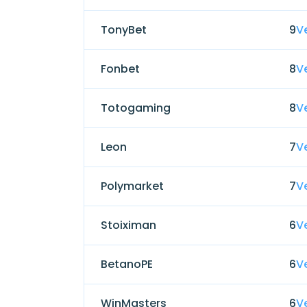
TonyBet
9
V
Fonbet
8
V
Totogaming
8
V
Leon
7
V
Polymarket
7
V
Stoiximan
6
V
BetanoPE
6
V
WinMasters
6
V