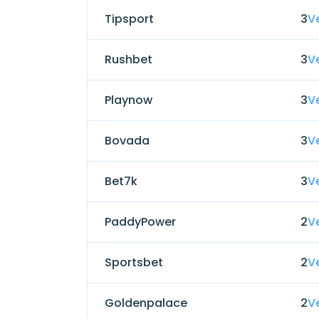
Tipsport
3
V
Rushbet
3
V
Playnow
3
V
Bovada
3
V
Bet7k
3
V
PaddyPower
2
V
Sportsbet
2
V
Goldenpalace
2
V