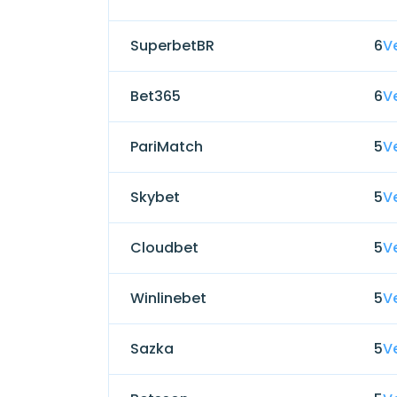
SuperbetBR
6
V
Bet365
6
V
PariMatch
5
V
Skybet
5
V
Cloudbet
5
V
Winlinebet
5
V
Sazka
5
V