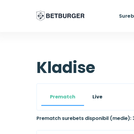
Sureb
Kladise
Prematch
Live
Prematch surebets disponibil (medie): 