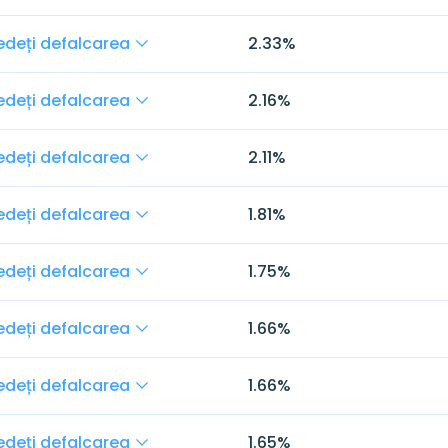
edeți defalcarea
2.33
%
edeți defalcarea
2.16
%
edeți defalcarea
2.11
%
edeți defalcarea
1.81
%
edeți defalcarea
1.75
%
edeți defalcarea
1.66
%
edeți defalcarea
1.66
%
edeți defalcarea
1.65
%