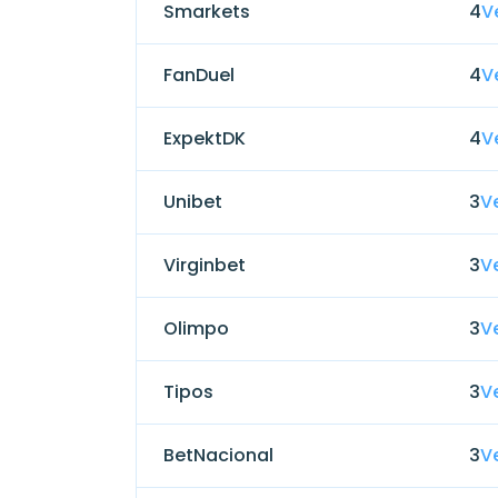
Smarkets
4
V
FanDuel
4
V
ExpektDK
4
V
Unibet
3
V
Virginbet
3
V
Olimpo
3
V
Tipos
3
V
BetNacional
3
V