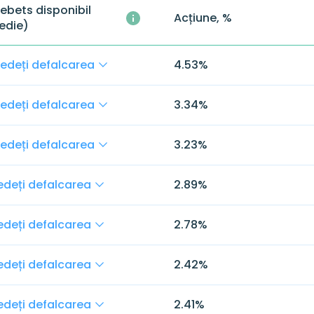
ebets disponibil
Acțiune, %
edie)
edeți defalcarea
4.53
%
edeți defalcarea
3.34
%
edeți defalcarea
3.23
%
edeți defalcarea
2.89
%
edeți defalcarea
2.78
%
edeți defalcarea
2.42
%
edeți defalcarea
2.41
%