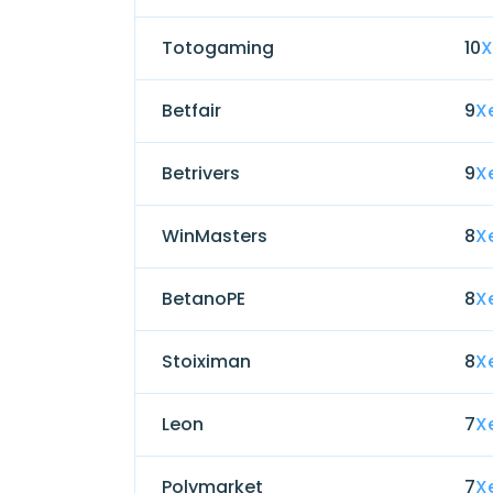
Totogaming
10
X
Betfair
9
X
Betrivers
9
X
WinMasters
8
X
BetanoPE
8
X
Stoiximan
8
X
Leon
7
X
Polymarket
7
X