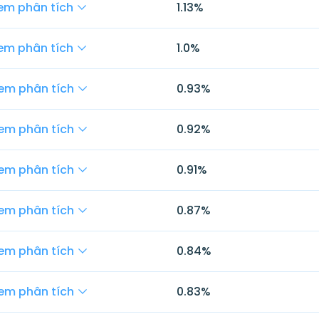
em phân tích
1.13
%
em phân tích
1.0
%
em phân tích
0.93
%
em phân tích
0.92
%
em phân tích
0.91
%
em phân tích
0.87
%
em phân tích
0.84
%
em phân tích
0.83
%