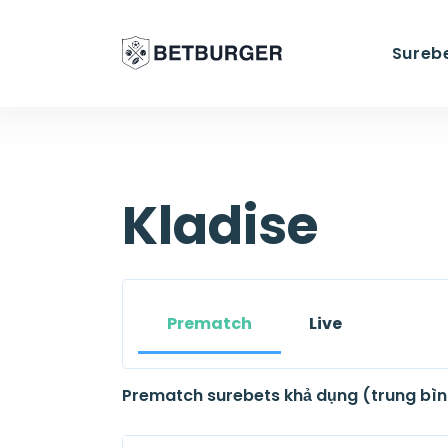
Sureb
Kladise
Prematch
Live
Prematch surebets khả dụng (trung bìn