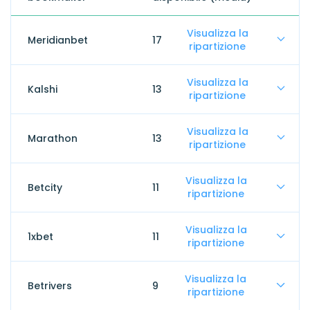
Visualizza la
Meridianbet
17
ripartizione
Visualizza la
Kalshi
13
ripartizione
Visualizza la
Marathon
13
ripartizione
Visualizza la
Betcity
11
ripartizione
Visualizza la
1xbet
11
ripartizione
Visualizza la
Betrivers
9
ripartizione