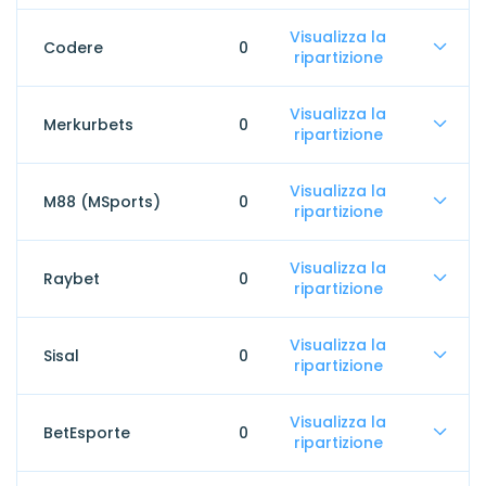
Visualizza la
Codere
0
ripartizione
Visualizza la
Merkurbets
0
ripartizione
Visualizza la
M88 (MSports)
0
ripartizione
Visualizza la
Raybet
0
ripartizione
Visualizza la
Sisal
0
ripartizione
Visualizza la
BetEsporte
0
ripartizione