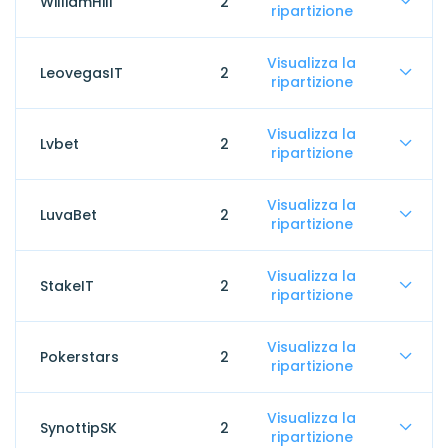
WilliamHill
2
ripartizione
Visualizza la
LeovegasIT
2
ripartizione
Visualizza la
Lvbet
2
ripartizione
Visualizza la
LuvaBet
2
ripartizione
Visualizza la
StakeIT
2
ripartizione
Visualizza la
Pokerstars
2
ripartizione
Visualizza la
SynottipSK
2
ripartizione