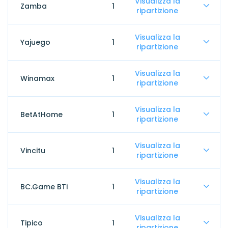
Visualizza la
Zamba
1
ripartizione
Visualizza la
Yajuego
1
ripartizione
Visualizza la
Winamax
1
ripartizione
Visualizza la
BetAtHome
1
ripartizione
Visualizza la
Vincitu
1
ripartizione
Visualizza la
BC.Game BTi
1
ripartizione
Visualizza la
Tipico
1
ripartizione