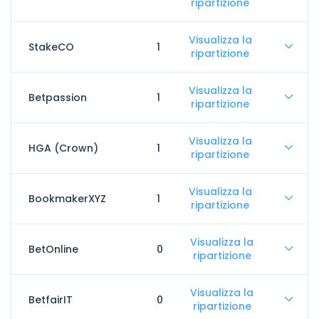
ripartizione
Visualizza la
StakeCO
1
ripartizione
Visualizza la
Betpassion
1
ripartizione
Visualizza la
HGA (Crown)
1
ripartizione
Visualizza la
BookmakerXYZ
1
ripartizione
Visualizza la
BetOnline
0
ripartizione
Visualizza la
BetfairIT
0
ripartizione