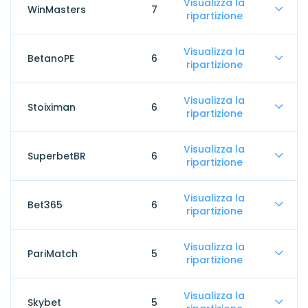
Visualizza la
WinMasters
7
ripartizione
Visualizza la
BetanoPE
6
ripartizione
Visualizza la
Stoiximan
6
ripartizione
Visualizza la
SuperbetBR
6
ripartizione
Visualizza la
Bet365
6
ripartizione
Visualizza la
PariMatch
5
ripartizione
Visualizza la
Skybet
5