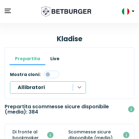
Kladise
Prepartita
Live
Mostra cloni:
Allibratori
Allibratori
Prepartita scommesse sicure disponibile
(media): 384
Tempo
Di fronte al
Scommesse sicure
Sport
bookmaker
disponibile (media)