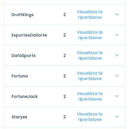
Visualizza la
DraftKings
2
ripartizione
Visualizza la
EsportesDaSorte
2
ripartizione
Visualizza la
DafaSports
2
ripartizione
Visualizza la
Fortuna
2
ripartizione
Visualizza la
FortuneJack
2
ripartizione
Visualizza la
Staryes
2
ripartizione