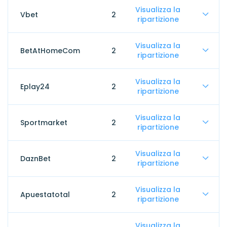
Visualizza la
Vbet
2
ripartizione
Visualizza la
BetAtHomeCom
2
ripartizione
Visualizza la
Eplay24
2
ripartizione
Visualizza la
Sportmarket
2
ripartizione
Visualizza la
DaznBet
2
ripartizione
Visualizza la
Apuestatotal
2
ripartizione
Visualizza la