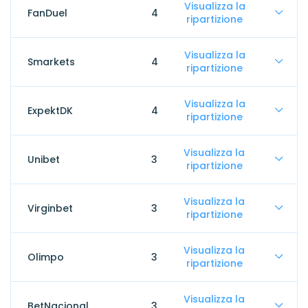
Visualizza la
FanDuel
4
ripartizione
Visualizza la
Smarkets
4
ripartizione
Visualizza la
ExpektDK
4
ripartizione
Visualizza la
Unibet
3
ripartizione
Visualizza la
Virginbet
3
ripartizione
Visualizza la
Olimpo
3
ripartizione
Visualizza la
BetNacional
3