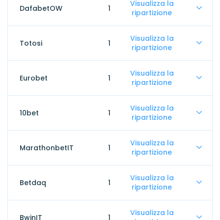
Visualizza la
DafabetOW
1
ripartizione
Visualizza la
Totosi
1
ripartizione
Visualizza la
Eurobet
1
ripartizione
Visualizza la
10bet
1
ripartizione
Visualizza la
MarathonbetIT
1
ripartizione
Visualizza la
Betdaq
1
ripartizione
Visualizza la
BwinIT
1