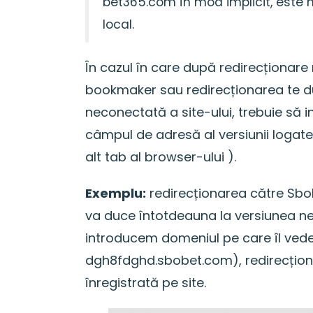
bet365.com în mod implicit, este 
local.
În cazul în care după redirecționare
bookmaker sau redirecționarea te d
neconectată a site-ului, trebuie să in
câmpul de adresă al versiunii logate 
alt tab al browser-ului ).
Exemplu:
redirecționarea către Sbo
va duce întotdeauna la versiunea n
introducem domeniul pe care îl ve
dgh8fdghd.sbobet.com), redirecțion
înregistrată pe site.