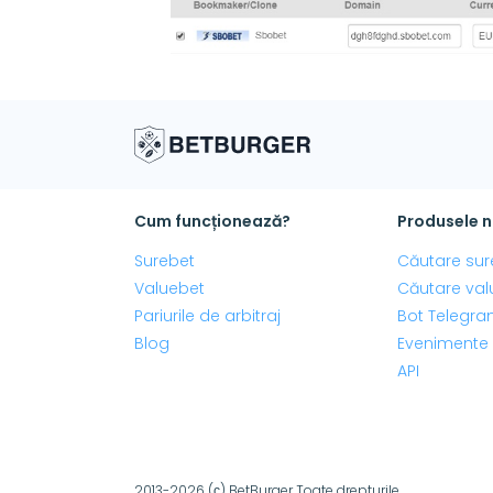
Cum funcționează?
Produsele 
Surebet
Căutare sur
Valuebet
Căutare val
Pariurile de arbitraj
Bot Telegr
Blog
Evenimente
API
2013-2026 (с) BetBurger Toate drepturile