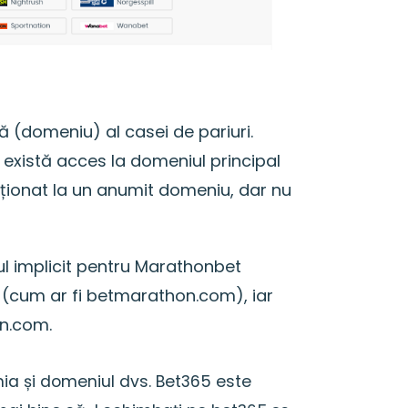
ă (domeniu) al casei de pariuri.
 există acces la domeniul principal
ecționat la un anumit domeniu, dar nu
l implicit pentru Marathonbet
 (cum ar fi betmarathon.com), iar
on.com.
nia și domeniul dvs. Bet365 este