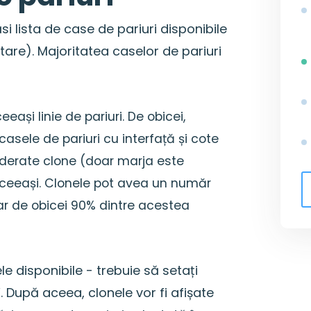
si lista de case de pariuri disponibile
are). Majoritatea caselor de pariuri
ași linie de pariuri. De obicei,
 casele de pariuri cu interfață și cote
iderate clone (doar marja este
e aceeași. Clonele pot avea un număr
ar de obicei 90% dintre acestea
le disponibile - trebuie să setați
 După aceea, clonele vor fi afișate