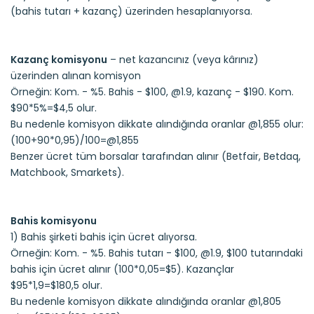
(bahis tutarı + kazanç) üzerinden hesaplanıyorsa.
Kazanç komisyonu
– net kazancınız (veya kârınız)
üzerinden alınan komisyon
Örneğin: Kom. - %5. Bahis - $100, @1.9, kazanç - $190. Kom.
$90*5%=$4,5 olur.
Bu nedenle komisyon dikkate alındığında oranlar @1,855 olur:
(100+90*0,95)/100=@1,855
Benzer ücret tüm borsalar tarafından alınır (Betfair, Betdaq,
Matchbook, Smarkets).
Bahis komisyonu
1) Bahis şirketi bahis için ücret alıyorsa.
Örneğin: Kom. - %5. Bahis tutarı - $100, @1.9, $100 tutarındaki
bahis için ücret alınır (100*0,05=$5). Kazançlar
$95*1,9=$180,5 olur.
Bu nedenle komisyon dikkate alındığında oranlar @1,805