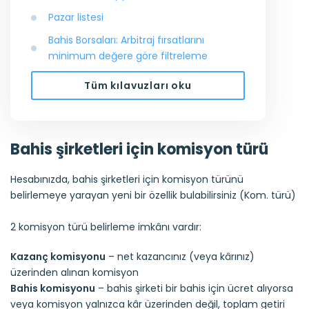
Pazar listesi
Bahis Borsaları: Arbitraj fırsatlarını
minimum değere göre filtreleme
Tüm kılavuzları oku
Bahis şirketleri için komisyon türü
Hesabınızda, bahis şirketleri için komisyon türünü
belirlemeye yarayan yeni bir özellik bulabilirsiniz (Kom. türü)
2 komisyon türü belirleme imkânı vardır:
Kazanç komisyonu
– net kazancınız (veya kârınız)
üzerinden alınan komisyon
Bahis komisyonu
– bahis şirketi bir bahis için ücret alıyorsa
veya komisyon yalnızca kâr üzerinden değil, toplam getiri