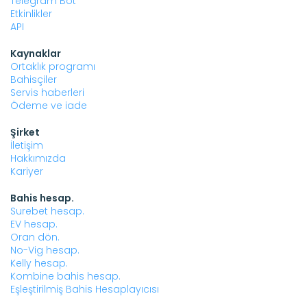
Telegram Bot
Etkinlikler
API
Kaynaklar
Ortaklık programı
Bahisçiler
Servis haberleri
Ödeme ve iade
Şirket
İletişim
Hakkımızda
Kariyer
Bahis hesap.
Surebet hesap.
EV hesap.
Oran dön.
No-Vig hesap.
Kelly hesap.
Kombine bahis hesap.
Eşleştirilmiş Bahis Hesaplayıcısı