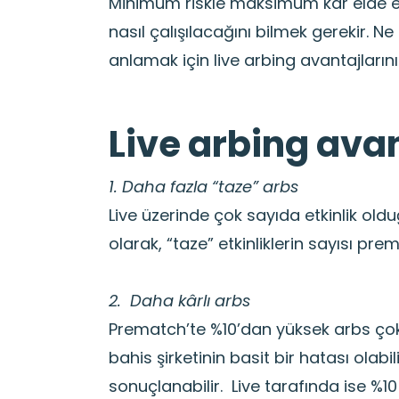
Minimum riskle maksimum kâr elde etm
nasıl çalışılacağını bilmek gerekir. N
anlamak için live arbing avantajlarını
Live arbing avan
1. Daha fazla “taze” arbs
Live üzerinde çok sayıda etkinlik oldu
olarak, “taze” etkinliklerin sayısı pr
2. Daha kârlı arbs
Prematch’te %10’dan yüksek arbs çok 
bahis şirketinin basit bir hatası olabil
sonuçlanabilir. Live tarafında ise %10