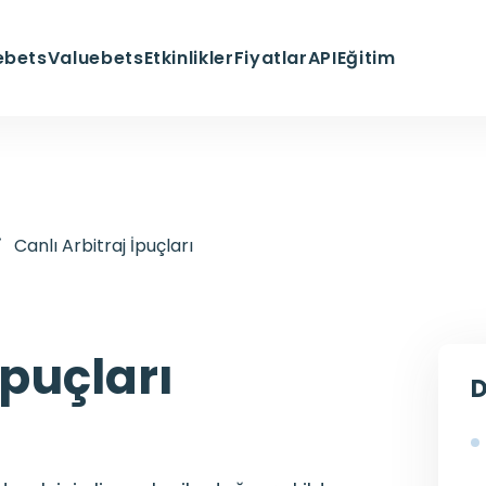
ebets
Valuebets
Etkinlikler
Fiyatlar
API
Eğitim
Canlı Arbitraj İpuçları
İpuçları
D