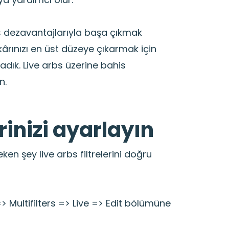
bs dezavantajlarıyla başa çıkmak
 kârınızı en üst düzeye çıkarmak için
ladık. Live arbs üzerine bahis
n.
erinizi ayarlayın
ken şey live arbs filtrelerini doğru
 => Multifilters => Live => Edit bölümüne