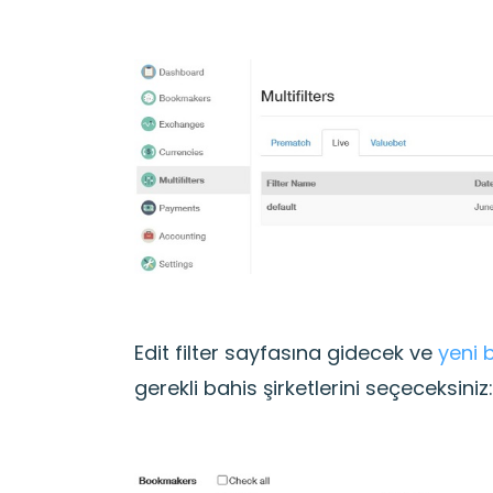
Edit filter sayfasına gidecek ve
yeni 
gerekli bahis şirketlerini seçeceksiniz: