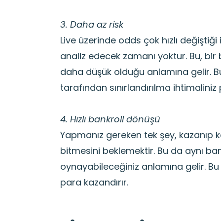
3. Daha az risk
Live üzerinde odds çok hızlı değiştiği i
analiz edecek zamanı yoktur. Bu, bir b
daha düşük olduğu anlamına gelir. Bu
tarafından sınırlandırılma ihtimalin
4. Hızlı bankroll dönüşü
Yapmanız gereken tek şey, kazanıp 
bitmesini beklemektir. Bu da aynı ban
oynayabileceğiniz anlamına gelir. B
para kazandırır.