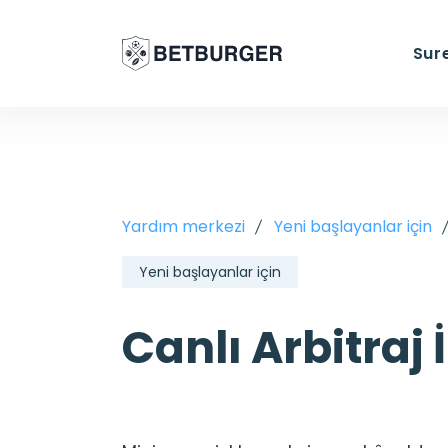
Sur
Yardım merkezi
Yeni başlayanlar için
Yeni başlayanlar için
Canlı Arbitraj 