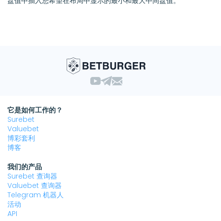
盘值中插入您希望在布局中显示的最小和最大中间盘值。
它是如何工作的？
Surebet
Valuebet
博彩套利
博客
我们的产品
Surebet 查询器
Valuebet 查询器
Telegram 机器人
活动
API