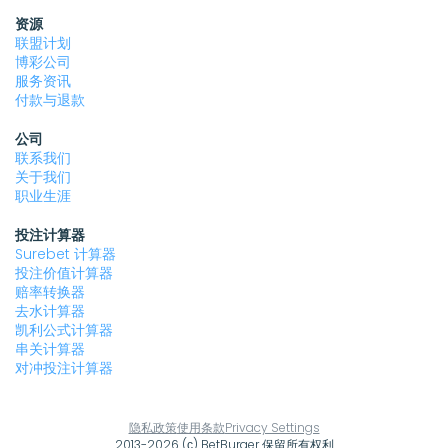
资源
联盟计划
博彩公司
服务资讯
付款与退款
公司
联系我们
关于我们
职业生涯
投注计算器
Surebet 计算器
投注价值计算器
赔率转换器
去水计算器
凯利公式计算器
串关计算器
对冲投注计算器
隐私政策
使用条款
Privacy Settings
2013-2026 (с) BetBurger 保留所有权利