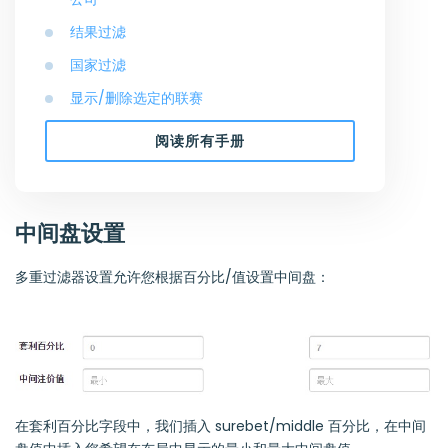
结果过滤
国家过滤
显示/删除选定的联赛
阅读所有手册
中间盘设置
多重过滤器设置允许您根据百分比/值设置中间盘：
在套利百分比字段中，我们插入 surebet/middle 百分比，在中间