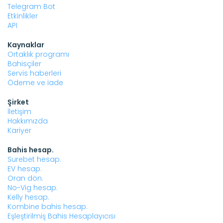
Telegram Bot
Etkinlikler
API
Kaynaklar
Ortaklık programı
Bahisçiler
Servis haberleri
Ödeme ve iade
Şirket
İletişim
Hakkımızda
Kariyer
Bahis hesap.
Surebet hesap.
EV hesap.
Oran dön.
No-Vig hesap.
Kelly hesap.
Kombine bahis hesap.
Eşleştirilmiş Bahis Hesaplayıcısı