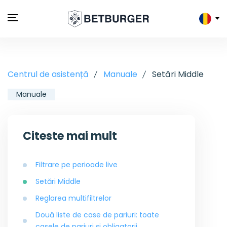
Centrul de asistență
Manuale
Setări Middle
Manuale
Citeste mai mult
Filtrare pe perioade live
Setări Middle
Reglarea multifiltrelor
Două liste de case de pariuri: toate
casele de pariuri și obligatorii