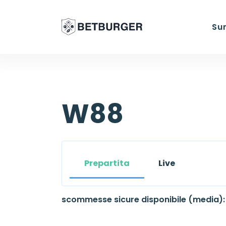
Su
W88
Prepartita
Live
scommesse sicure disponibile (media):