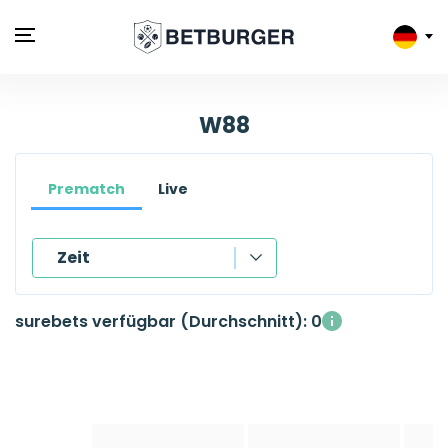
W88
Prematch
Live
Zeit
Buchmacher
surebets verfügbar (Durchschnitt): 0
Zeit
Sport