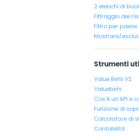
2 elenchi di boo
Filtraggio dei ris
Filtro per paese
Mostrare/esclud
Strumenti uti
Value Bets V2
Valuebets
Cos’è un’API e c
Funzione di sop
Calcolatore di 
Contabilità