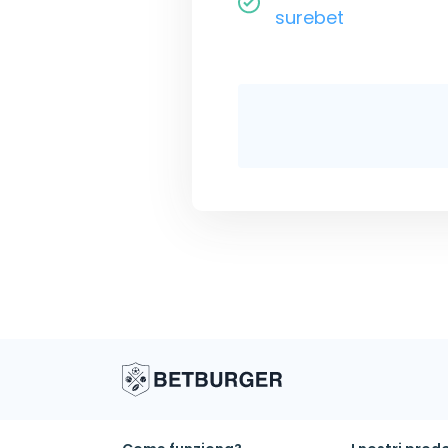
surebet