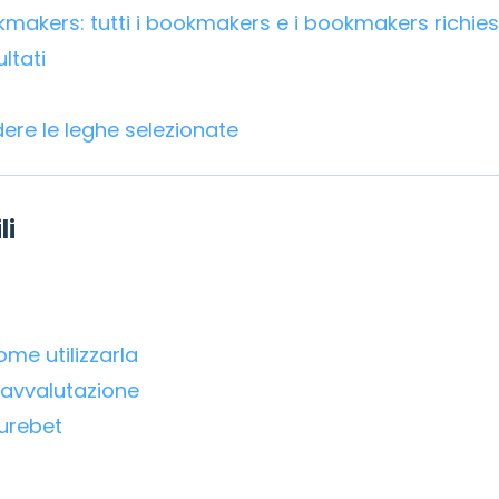
kmakers: tutti i bookmakers e i bookmakers richies
ultati
ere le leghe selezionate
li
ome utilizzarla
ravvalutazione
surebet