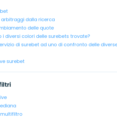
ebet
 arbitraggi dalla ricerca
ambiamento delle quote
 i diversi colori delle surebets trovate?
rvizio di surebet ad uno di confronto delle divers
ove surebet
ltri
live
ediana
ultifiltro