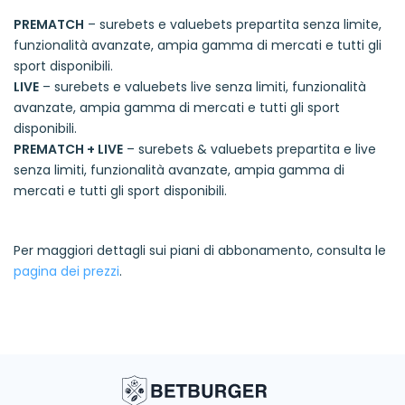
PREMATCH
– surebets e valuebets prepartita senza limite,
funzionalità avanzate, ampia gamma di mercati e tutti gli
sport disponibili.
LIVE
– surebets e valuebets live senza limiti, funzionalità
avanzate, ampia gamma di mercati e tutti gli sport
disponibili.
PREMATCH + LIVE
– surebets & valuebets prepartita e live
senza limiti, funzionalità avanzate, ampia gamma di
mercati e tutti gli sport disponibili.
Per maggiori dettagli sui piani di abbonamento, consulta le
pagina dei prezzi
.