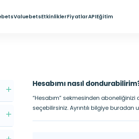
ebets
Valuebets
Etkinlikler
Fiyatlar
API
Eğitim
Hesabımı nasıl dondurabilirim
“Hesabım” sekmesinden aboneliğinizi 
seçebilirsiniz. Ayrıntılı bilgiye buradan u