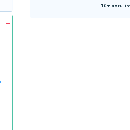
Tüm soru lis
i