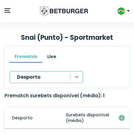
Snai (Punto) - Sportmarket
Prematch
Live
Desporto
Tempo
Prematch surebets disponível (média): 1
Desporto
Surebets disponível
Desporto
(média)