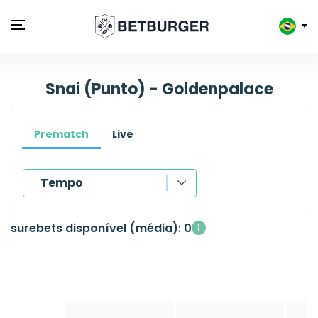
Snai (Punto) - Goldenpalace
Prematch
Live
Tempo
Tempo
surebets disponível (média): 0
Desporto