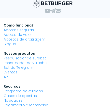
Como funciona?
Apostas seguras
Aposta de valor
Apostas de arbitragem
Blogue
Nossos produtos
Pesquisador de surebet
Pesquisador de valuebet
Bot do Telegram
Eventos
API
Recursos
Programa de Afiliados
Casas de apostas
Novidades
Pagamento e reembolso