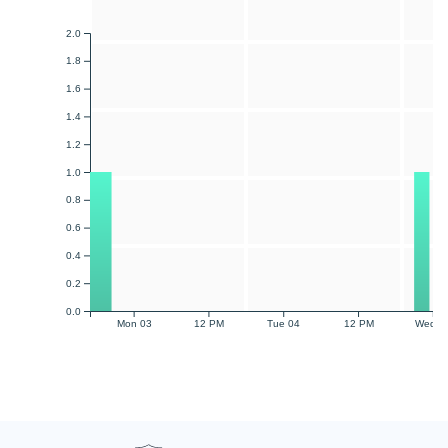
2.0
1.8
1.6
1.4
1.2
1.0
0.8
0.6
0.4
0.2
0.0
Mon 03
12 PM
Tue 04
12 PM
Wed 0