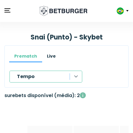
Snai (Punto) - Skybet
Prematch
Live
Tempo
Tempo
surebets disponível (média): 2
Desporto