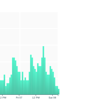
12 PM
Fri 07
12 PM
Sat 08