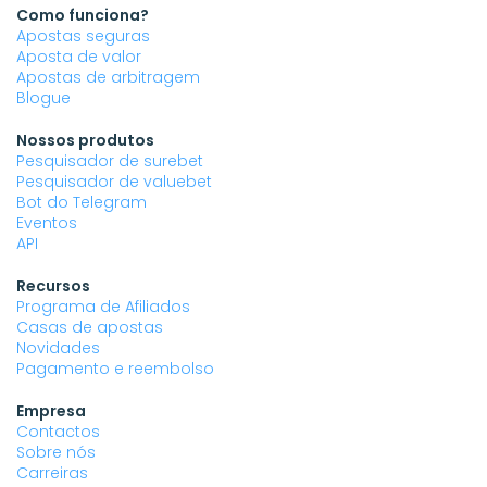
Como funciona?
Apostas seguras
Aposta de valor
Apostas de arbitragem
Blogue
Nossos produtos
Pesquisador de surebet
Pesquisador de valuebet
Bot do Telegram
Eventos
API
Recursos
Programa de Afiliados
Casas de apostas
Novidades
Pagamento e reembolso
Empresa
Contactos
Sobre nós
Carreiras