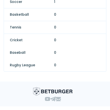
Soccer
1
Basketball
0
Tennis
0
Cricket
0
Baseball
0
Rugby League
0