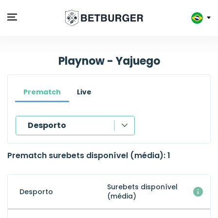
Playnow - Yajuego
Prematch
Live
Desporto
Tempo
Prematch surebets disponível (média): 1
Desporto
Surebets disponível
Desporto
(média)