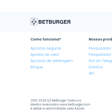
Como funciona?
Nossos pro
Apostas seguras
Pesquisador
Aposta de valor
Pesquisador
Apostas de arbitragem
Bot do Tele
Blogue
Eventos
API
2013-2026 (с) BetBurger Todos os
direitos reservados
www.betburger.com
é detido e administrado pela Aspira