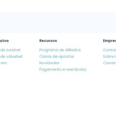
dutos
Recursos
Empre
 de surebet
Programa de Afiliados
Conta
 de valuebet
Casas de apostas
Sobre 
gram
Novidades
Carrei
Pagamento e reembolso
Política de Privacidade
Termos de utilização
Privacy Settin