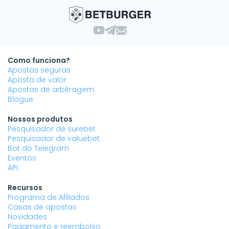
Como funciona?
Apostas seguras
Aposta de valor
Apostas de arbitragem
Blogue
Nossos produtos
Pesquisador de surebet
Pesquisador de valuebet
Bot do Telegram
Eventos
API
Recursos
Programa de Afiliados
Casas de apostas
Novidades
Pagamento e reembolso