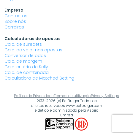
Empresa
Contactos
Sobre nós
Carreiras
Calculadoras de apostas
Calc. de surebets
Calc. de valor nas apostas
Conversor de odds
Calc. de margem
Calc. critério de Kelly
Calc. de combinada
Calculadora de Matched Betting
Política de Privacidade
Termos de utilização
Privacy Settings
2013-2026 (с) BetBurger Todos os
direitos reservados
www.betburger.com
é detido e administrado pela Aspira
Limited