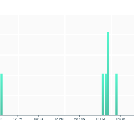
03
12 PM
Tue 04
12 PM
Wed 05
12 PM
Thu 06