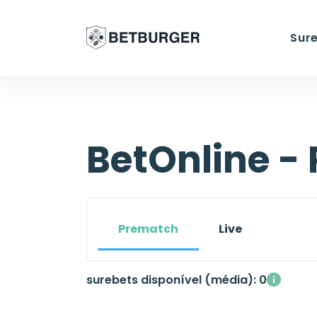
Sur
BetOnline - 
Prematch
Live
surebets disponível (média): 0